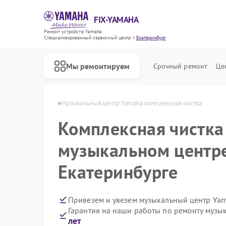
FIX-YAMAHA
Ремонт устройств Yamaha
Специализированный cервисный центр г.
Екатеринбург
Мы ремонтируем
Срочный ремонт
Це
ha в Екатеринбурге
Музыкальный центр Yamaha комплексная чистка
Комплексная чистка
музыкальном центр
Екатеринбурге
Привезем и увезем музыкальный центр Ya
Гарантия на наши работы по ремонту муз
лет
Ремонт микшерных пультов Yamaha
Ремонт цифровых пианино Yamaha
Ремонт домашних кинотеатров Yamaha
Ремонт проигрывателей винила Yamaha
Ремонт усилителей гитарных Yamaha
Ремонт холодильников Yamaha
Ремонт акустических систем Yamaha