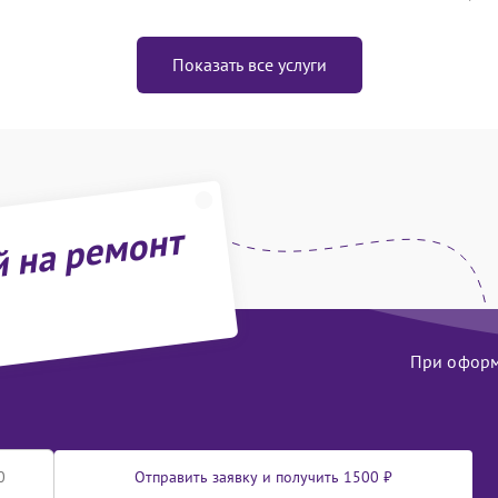
Показать все услуги
й на ремонт
При оформл
Отправить заявку и получить 1500 ₽